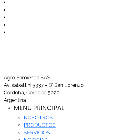
Sulfato de potasio polvo
Sulfato de sodio anhidro
Sulfato de zinc hepta
Sulfato de zinc mono
Urea
Agro Enmienda SAS
Av. sabattini 5337 - B° San Lorenzo
Cordoba, Cordoba 5020
Argentina
MENU PRINCIPAL
NOSOTROS
PRODUCTOS
SERVICIOS